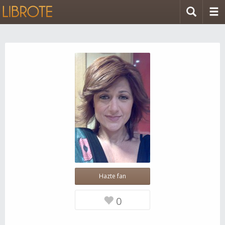
Hazte fan
0