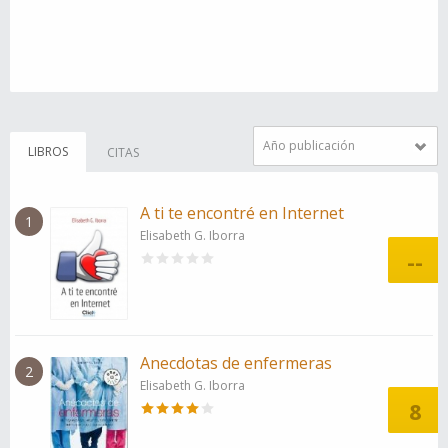
Año publicación
LIBROS
CITAS
A ti te encontré en Internet
1
Elisabeth G. Iborra
--
Anecdotas de enfermeras
2
Elisabeth G. Iborra
8