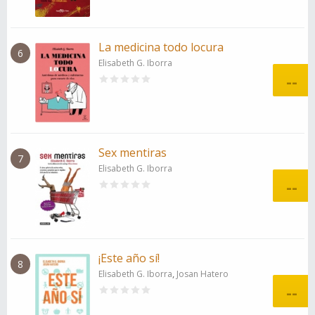
La medicina todo locura
6
Elisabeth G. Iborra
--
Sex mentiras
7
Elisabeth G. Iborra
--
¡Este año sí!
8
,
Elisabeth G. Iborra
Josan Hatero
--