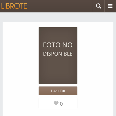
Hazte fan
0