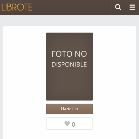
Hazte fan
0