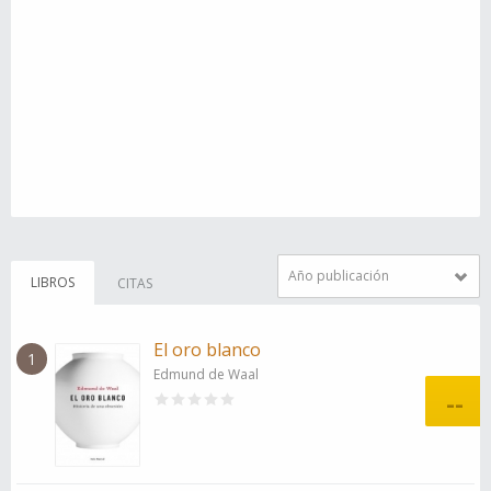
Año publicación
LIBROS
CITAS
El oro blanco
1
Edmund de Waal
--