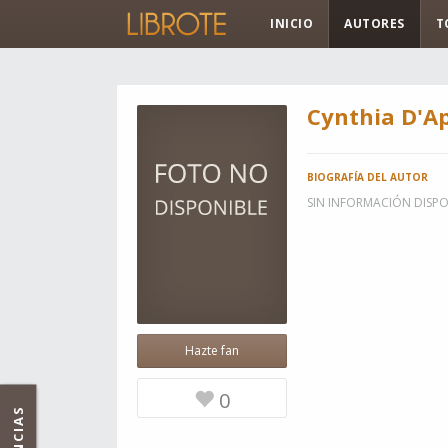
INICIO
AUTORES
T
Cynthia D'A
BIOGRAFÍA DEL AUTOR
SIN INFORMACIÓN DISPO
Hazte fan
0