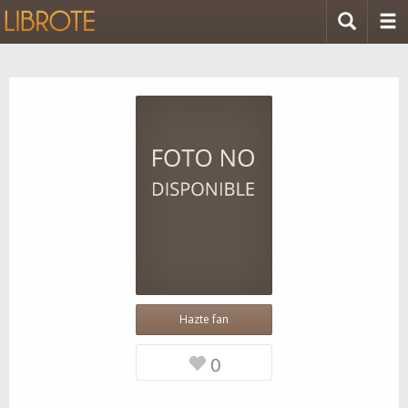
Hazte fan
0