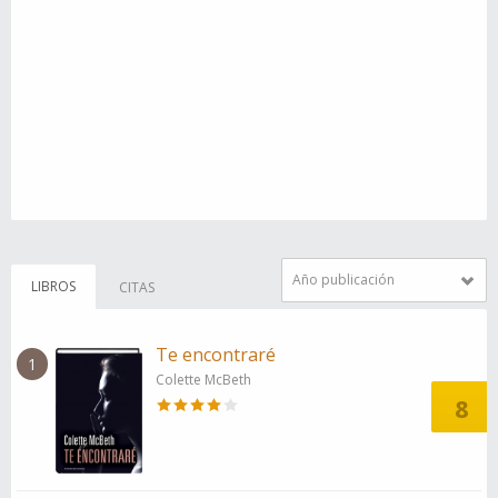
Año publicación
LIBROS
CITAS
Te encontraré
1
Colette McBeth
8