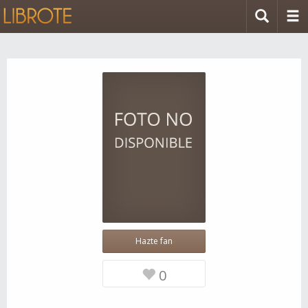
Hazte fan
0