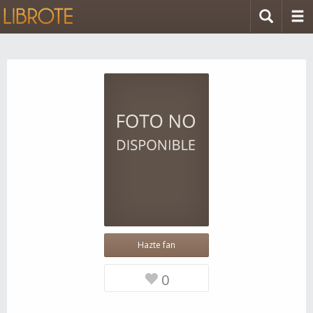
Hazte fan
0