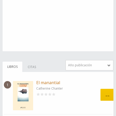
Año publicación
LIBROS
CITAS
El manantial
1
Catherine Chanter
--