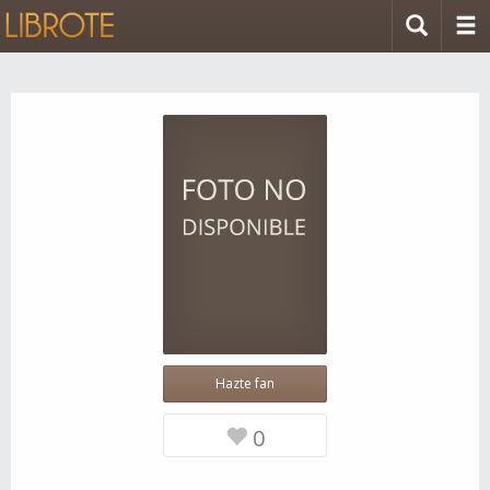
Hazte fan
0