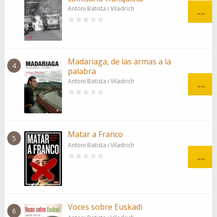
Antoni Batista i Viladrich
--
Madariaga, de las armas a la
4
palabra
Antoni Batista i Viladrich
--
Matar a Franco
5
Antoni Batista i Viladrich
--
Voces sobre Euskadi
6