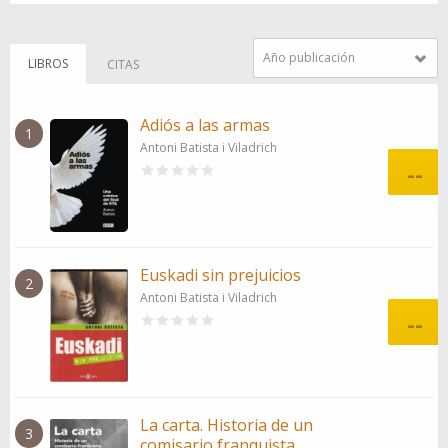
Año publicación
LIBROS
CITAS
Adiós a las armas
1
Antoni Batista i Viladrich
--
Euskadi sin prejuicios
2
Antoni Batista i Viladrich
--
La carta. Historia de un
3
comisario franquista