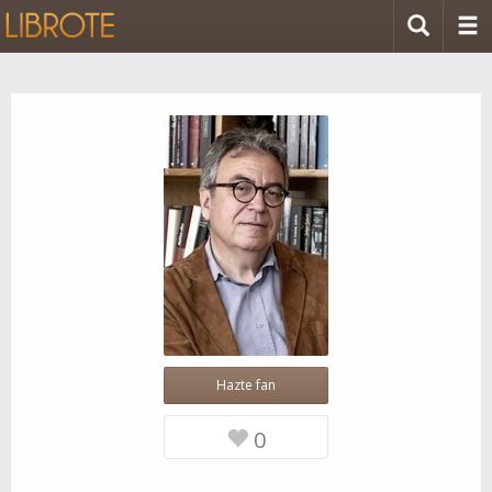
Hazte fan
0