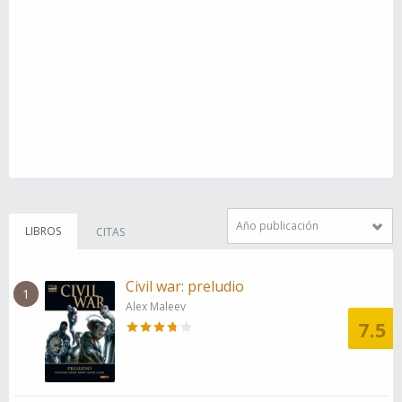
Año publicación
LIBROS
CITAS
Civil war: preludio
1
Alex Maleev
7.5