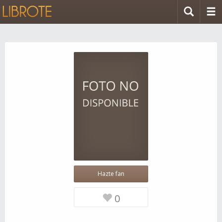
Hazte fan
0